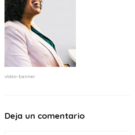
Navegación
video-banner
de
entradas
Deja un comentario