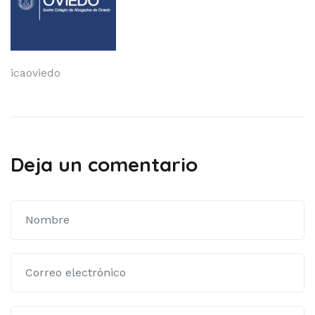
Navegación
icaoviedo
de
entradas
Deja un comentario