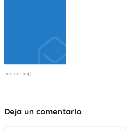
Navegación
contact.png
de
entradas
Deja un comentario