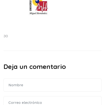
Navegación
30
de
entradas
Deja un comentario