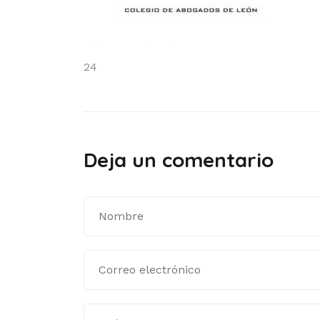
Navegación
24
de
entradas
Deja un comentario