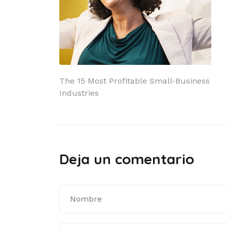
Navegación
The 15 Most Profitable Small-Business
Industries
de
entradas
Deja un comentario