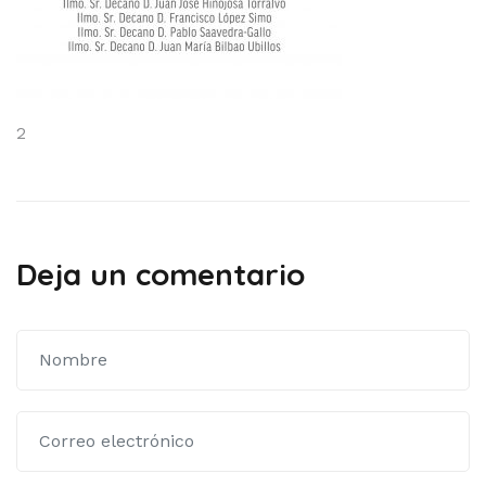
Navegación
2
de
entradas
Deja un comentario